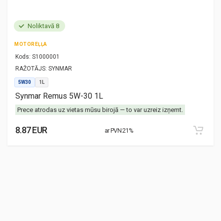
Noliktavā 8
MOTOREĻĻA
Kods:
S1000001
RAŽOTĀJS:
SYNMAR
5W30
1L
Synmar Remus 5W-30 1L
Prece atrodas uz vietas mūsu birojā — to var uzreiz izņemt.
8.87 EUR
ar PVN 21%