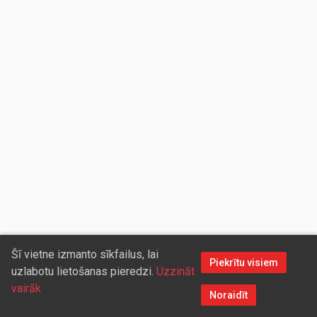
Šī vietne izmanto sīkfailus, lai
Piekrītu visiem
uzlabotu lietošanas pieredzi.
Uzzināt
vairāk
Noraidīt