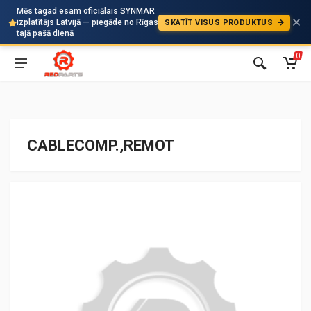
Mēs tagad esam oficiālais SYNMAR
izplatītājs Latvijā — piegāde no Rīgas
SKATĪT VISUS PRODUKTUS
Auto
tajā pašā dienā
0
CABLECOMP.,REMOT