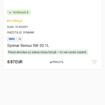
Noliktavā 8
MOTOREĻĻA
Kods:
S1000001
RAŽOTĀJS:
SYNMAR
5W30
1L
Synmar Remus 5W-30 1L
Prece atrodas uz vietas mūsu birojā — to var uzreiz izņemt.
8.87 EUR
ar PVN 21%