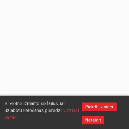
Šī vietne izmanto sīkfailus, lai
Piekrītu visiem
uzlabotu lietošanas pieredzi.
Uzzināt
vairāk
Noraidīt