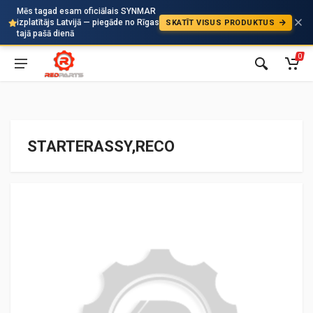
Mēs tagad esam oficiālais SYNMAR
izplatītājs Latvijā — piegāde no Rīgas
SKATĪT VISUS PRODUKTUS
Auto
tajā pašā dienā
0
STARTERASSY,RECO