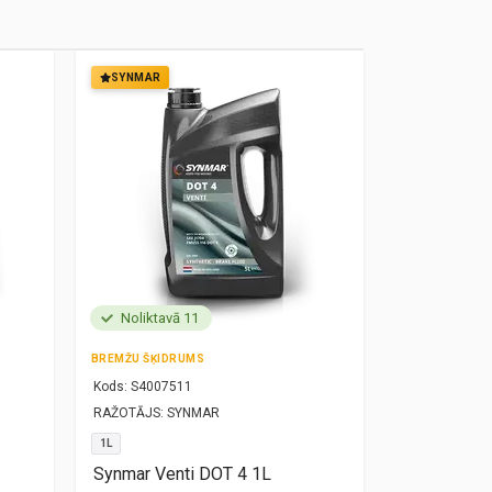
SYNMAR
SYNMAR
Noliktavā 11
Noliktavā
BREMŽU ŠĶIDRUMS
MOTOREĻĻA
Kods:
S4007511
Kods:
S10000
RAŽOTĀJS:
SYNMAR
RAŽOTĀJS:
SY
1L
5W30
1L
Synmar Venti DOT 4 1L
Synmar Re