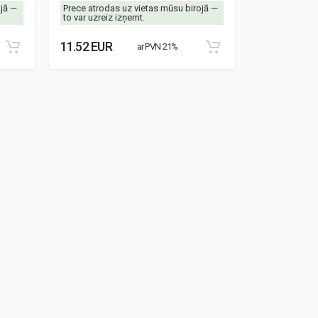
ojā —
Prece atrodas uz vietas mūsu birojā —
Prece atrodas
to var uzreiz izņemt.
to var uzreiz 
11.52 EUR
8.87 EUR
ar PVN 21%