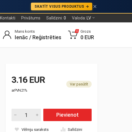
SKATĪT VISUS PRODUKTUS
Kontakti
Privātums
Salīdzini:
0
Valoda:
LV
Mans konts
Grozs
0
Ienāc / Reģistrēties
0 EUR
3.16 EUR
Var pasūtīt
ar PVN 21%
Pievienot
Vēlmju saraksts
Salīdzini