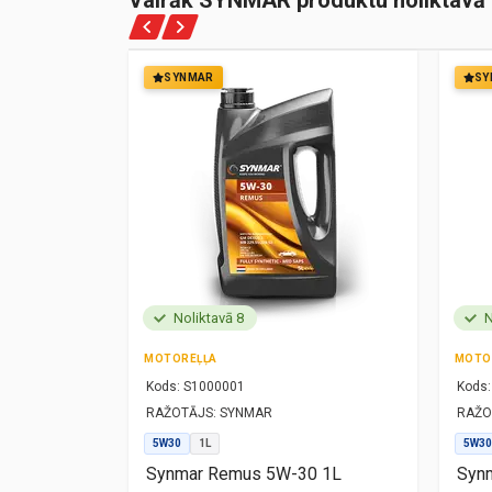
Vairāk SYNMAR produktu noliktavā
SYNMAR
SY
Noliktavā 8
N
MOTOREĻĻA
MOTO
Kods:
S1000001
Kods:
RAŽOTĀJS:
SYNMAR
RAŽO
5W30
1L
5W30
1L
Synmar Remus 5W-30 1L
Synm