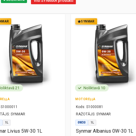
Visi SYNMAR produkti
NMAR
SYNMAR
oliktavā 21
Noliktavā 10
REĻĻA
MOTOREĻĻA
S1000011
Kods:
S1000081
TĀJS:
SYNMAR
RAŽOTĀJS:
SYNMAR
1L
0W30
1L
ar Livius 5W-30 1L
Synmar Albanius 0W-30 1L