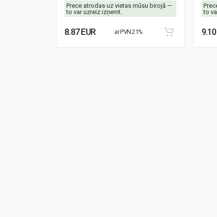
mūsu birojā —
Prece atrodas uz vietas mūsu birojā —
Prec
to var uzreiz izņemt.
to va
8.87 EUR
9.10
21%
ar PVN 21%