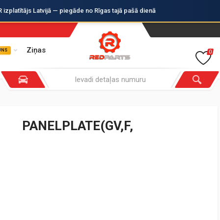
zplatītājs Latvijā — piegāde no Rīgas tajā pašā dienā
Ziņas
UNS
0
PANELPLATE(GV,F,