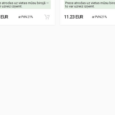
e atrodas uz vietas mūsu birojā —
Prece atrodas uz vietas mūsu bir
r uzreiz izņemt.
to var uzreiz izņemt.
 EUR
11.23 EUR
ar PVN 21%
ar PVN 21%