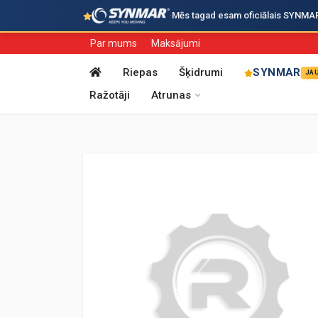
·
Mēs tagad esam oficiālais SYNMAR i
Par mums
Maksājumi
Riepas
Šķidrumi
SYNMAR
JA
Ražotāji
Atrunas