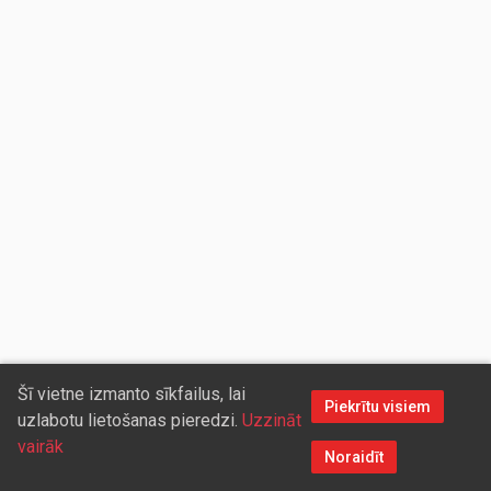
Šī vietne izmanto sīkfailus, lai
Piekrītu visiem
uzlabotu lietošanas pieredzi.
Uzzināt
vairāk
Noraidīt