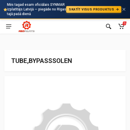
Mēs tagad esam oficiālais SYNMAR
izplatītājs Latvijā — piegāde no Rīgas
SKATĪT VISUS PRODUKTUS
Auto
tajā pašā dienā
0
TUBE,BYPASSSOLEN