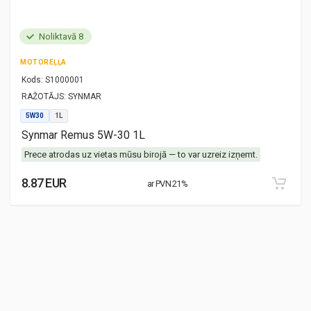
Noliktavā 8
MOTOREĻĻA
Kods:
S1000001
RAŽOTĀJS:
SYNMAR
5W30
1L
Synmar Remus 5W-30 1L
Prece atrodas uz vietas mūsu birojā — to var uzreiz izņemt.
8.87 EUR
ar PVN 21%