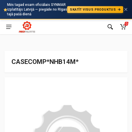
Mēs tagad esam oficiālais SYNMAR
izplatītājs Latvijā — piegāde no Rīgas
SKATĪT VISUS PRODUKTUS
Auto
tajā pašā dienā
0
CASECOMP*NHB14M*