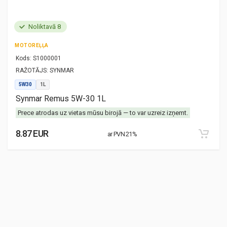
Noliktavā 8
MOTOREĻĻA
Kods:
S1000001
RAŽOTĀJS:
SYNMAR
5W30
1L
Synmar Remus 5W-30 1L
Prece atrodas uz vietas mūsu birojā — to var uzreiz izņemt.
8.87 EUR
ar PVN 21%