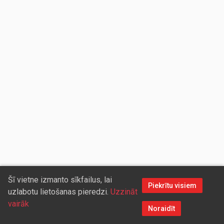
Šī vietne izmanto sīkfailus, lai
Piekrītu visiem
uzlabotu lietošanas pieredzi.
Uzzināt
vairāk
Noraidīt