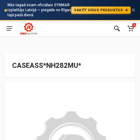
Mēs tagad esam oficiālais SYNMAR
izplatītājs Latvijā — piegāde no Rīgas
SKATĪT VISUS PRODUKTUS
Auto
tajā pašā dienā
0
CASEASS*NH282MU*