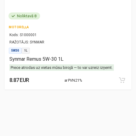
Noliktavā 8
MOTOREĻĻA
Kods:
S1000001
RAŽOTĀJS:
SYNMAR
5W30
1L
Synmar Remus 5W-30 1L
Prece atrodas uz vietas mūsu birojā — to var uzreiz izņemt.
8.87 EUR
ar PVN 21%