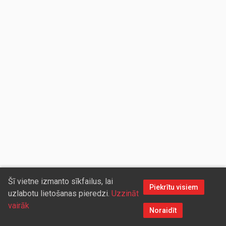
Šī vietne izmanto sīkfailus, lai
Piekrītu visiem
uzlabotu lietošanas pieredzi.
Uzzināt
vairāk
Noraidīt