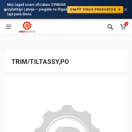
Mēs tagad esam oficiālais SYNMAR
izplatītājs Latvijā — piegāde no Rīgas
SKATĪT VISUS PRODUKTUS
Auto
tajā pašā dienā
0
TRIM/TILTASSY,PO