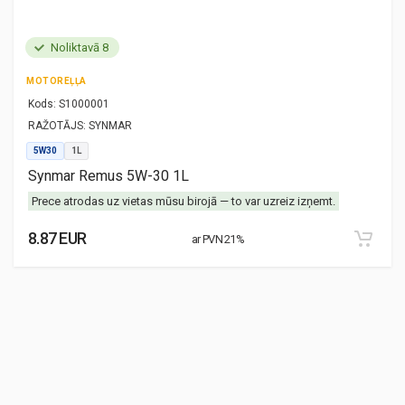
Noliktavā 8
MOTOREĻĻA
Kods:
S1000001
RAŽOTĀJS:
SYNMAR
5W30
1L
Synmar Remus 5W-30 1L
Prece atrodas uz vietas mūsu birojā — to var uzreiz izņemt.
8.87 EUR
ar PVN 21%