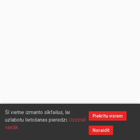
Šī vietne izmanto sīkfailus, lai
Piekrītu visiem
uzlabotu lietošanas pieredzi.
Uzzināt
vairāk
Noraidīt