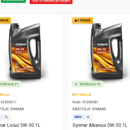
Visi SYNMAR produkti
NMAR
SYNMAR
oliktavā 21
Noliktavā 10
REĻĻA
MOTOREĻĻA
S1000011
Kods:
S1000081
TĀJS:
SYNMAR
RAŽOTĀJS:
SYNMAR
1L
0W30
1L
ar Livius 5W-30 1L
Synmar Albanius 0W-30 1L