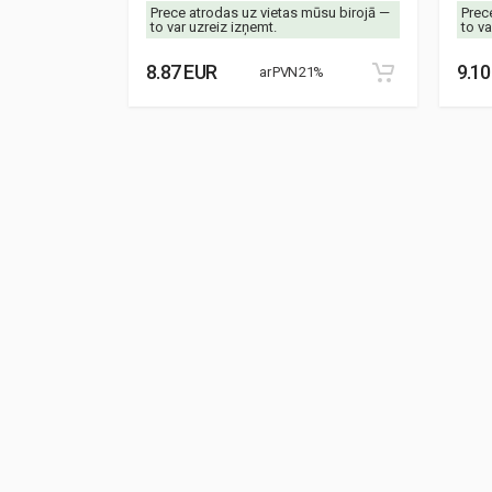
mūsu birojā —
Prece atrodas uz vietas mūsu birojā —
Prec
to var uzreiz izņemt.
to va
8.87 EUR
9.10
21%
ar PVN 21%