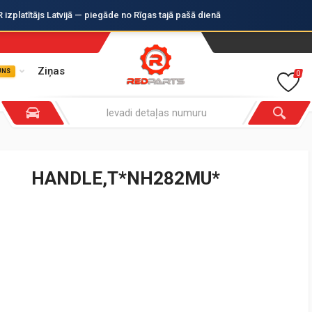
zplatītājs Latvijā — piegāde no Rīgas tajā pašā dienā
Ziņas
UNS
0
HANDLE,T*NH282MU*