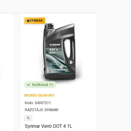
SYNMAR
SYNMAR
Noliktavā 11
Noliktavā
BREMŽU ŠĶIDRUMS
MOTOREĻĻA
Kods:
S4007511
Kods:
S10000
RAŽOTĀJS:
SYNMAR
RAŽOTĀJS:
SY
1L
5W30
1L
Synmar Venti DOT 4 1L
Synmar Re