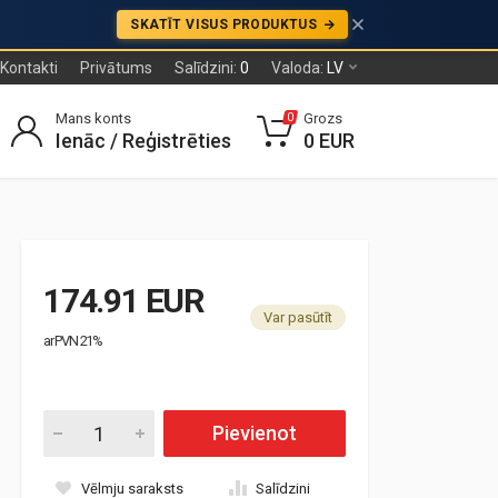
SKATĪT VISUS PRODUKTUS
Kontakti
Privātums
Salīdzini:
0
Valoda:
LV
Mans konts
Grozs
0
Ienāc / Reģistrēties
0 EUR
174.91 EUR
Var pasūtīt
ar PVN 21%
Pievienot
Vēlmju saraksts
Salīdzini