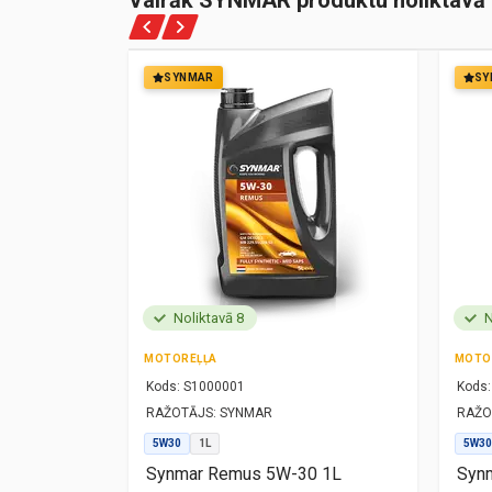
Vairāk SYNMAR produktu noliktavā
SYNMAR
SY
Noliktavā 8
N
MOTOREĻĻA
MOTO
Kods:
S1000001
Kods:
RAŽOTĀJS:
SYNMAR
RAŽO
5W30
1L
5W30
1L
Synmar Remus 5W-30 1L
Synm