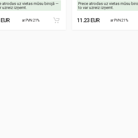
e atrodas uz vietas mūsu birojā —
Prece atrodas uz vietas mūsu bir
r uzreiz izņemt.
to var uzreiz izņemt.
 EUR
11.23 EUR
ar PVN 21%
ar PVN 21%