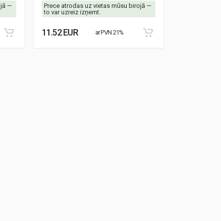
ojā —
Prece atrodas uz vietas mūsu birojā —
Prece atrodas
to var uzreiz izņemt.
to var uzreiz 
11.52 EUR
8.87 EUR
ar PVN 21%