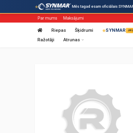
·
Mēs tagad esam oficiālais SYNMAR i
Par mums
Maksājumi
Riepas
Šķidrumi
SYNMAR
JA
Ražotāji
Atrunas