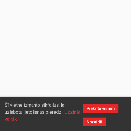
Šī vietne izmanto sīkfailus, lai
Piekrītu visiem
uzlabotu lietošanas pieredzi.
Uzzināt
vairāk
Noraidīt