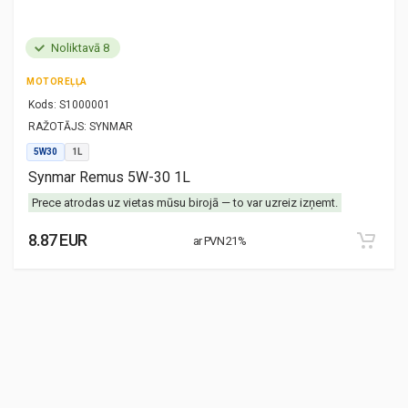
Noliktavā 8
MOTOREĻĻA
Kods:
S1000001
RAŽOTĀJS:
SYNMAR
5W30
1L
Synmar Remus 5W-30 1L
Prece atrodas uz vietas mūsu birojā — to var uzreiz izņemt.
8.87 EUR
ar PVN 21%