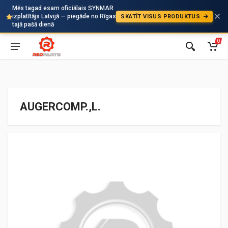
Mēs tagad esam oficiālais SYNMAR
izplatītājs Latvijā — piegāde no Rīgas
SKATĪT VISUS PRODUKTUS
Auto
tajā pašā dienā
0
AUGERCOMP.,L.