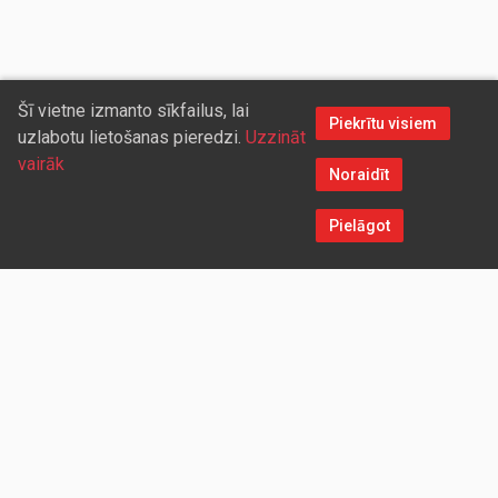
Šī vietne izmanto sīkfailus, lai
Piekrītu visiem
uzlabotu lietošanas pieredzi.
Uzzināt
vairāk
Noraidīt
Pielāgot
Sazinieties ar mums
Aicinām sadarboties vairumtirdzniecības partnerus, kuriem
piedāvāsim pievilcīgas atlaides un īpašus nosacījumus. Mēs
darīsim visu iespējamo, lai jūs ērti un ātri saņemtu vietnē
pasūtītās preces. Vēlamies radīt labvēlīgu vidi un apstākļus
abpusēji izdevīgai ilgtermiņa sadarbībai ar mūsu klientiem un
sadarbības partneriem!