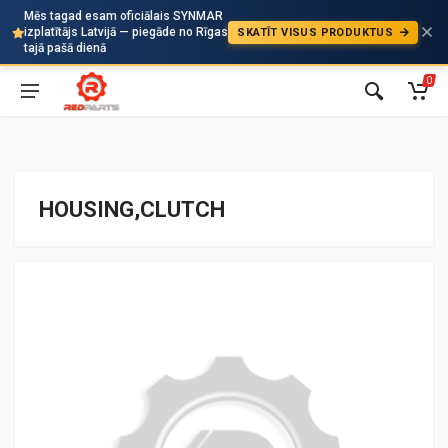
Mēs tagad esam oficiālais SYNMAR
izplatītājs Latvijā — piegāde no Rīgas
SKATĪT VISUS PRODUKTUS
Auto
tajā pašā dienā
0
HOUSING,CLUTCH