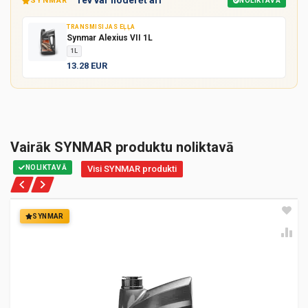
Tev var noderēt arī
SYNMAR
NOLIKTAVĀ
TRANSMISIJAS EĻĻA
Synmar Alexius VII 1L
1L
13.28 EUR
Vairāk SYNMAR produktu noliktavā
NOLIKTAVĀ
Visi SYNMAR produkti
SYNMAR