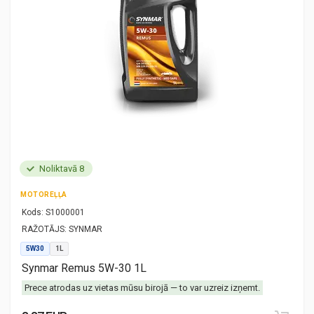
Noliktavā 8
MOTOREĻĻA
Kods:
S1000001
RAŽOTĀJS:
SYNMAR
5W30
1L
Synmar Remus 5W-30 1L
Prece atrodas uz vietas mūsu birojā — to var uzreiz izņemt.