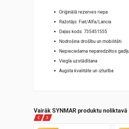
Oriģinālā rezerves riepa
Ražotājs: Fiat/Alfa/Lancia
Daļas kods: 735451555
Nodrošina drošību un mobilitāti
Nepieciešama neparedzētos gadī
Viegla uzstādīšana
Augsta kvalitāte un izturība
Vairāk SYNMAR produktu noliktavā