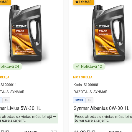
NMAR
SYNMAR
oliktavā 24
Noliktavā 12
REĻĻA
MOTOREĻĻA
S1000011
Kods:
S1000081
TĀJS:
SYNMAR
RAŽOTĀJS:
SYNMAR
1L
0W30
1L
ar Livius 5W-30 1L
Synmar Albanius 0W-30 1L
e atrodas uz vietas mūsu birojā —
Prece atrodas uz vietas mūsu bir
r uzreiz izņemt.
to var uzreiz izņemt.