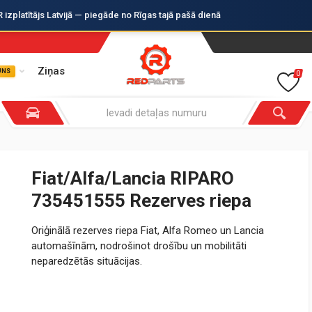
zplatītājs Latvijā — piegāde no Rīgas tajā pašā dienā
Ziņas
UNS
0
Fiat/Alfa/Lancia RIPARO
735451555 Rezerves riepa
Oriģinālā rezerves riepa Fiat, Alfa Romeo un Lancia
automašīnām, nodrošinot drošību un mobilitāti
neparedzētās situācijas.