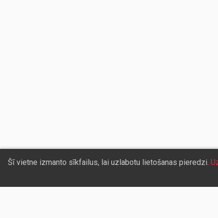
Šī vietne izmanto sīkfailus, lai uzlabotu lietošanas pieredzi.
Uz