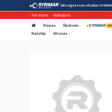
·
Mēs tagad esam oficiālais SYNMAR i
Par mums
Maksājumi
Riepas
Šķidrumi
SYNMAR
JA
Ražotāji
Atrunas