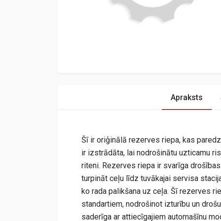
Apraksts
Šī ir oriģinālā rezerves riepa, kas pare
ir izstrādāta, lai nodrošinātu uzticamu 
riteni. Rezerves riepa ir svarīga drošība
turpināt ceļu līdz tuvākajai servisa stac
ko rada palikšana uz ceļa. Šī rezerves ri
standartiem, nodrošinot izturību un drošu 
saderīga ar attiecīgajiem automašīnu mo