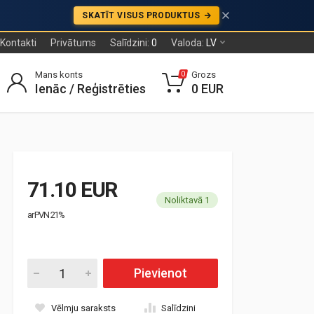
SKATĪT VISUS PRODUKTUS
Kontakti
Privātums
Salīdzini:
0
Valoda:
LV
Mans konts
Grozs
0
Ienāc / Reģistrēties
0 EUR
71.10 EUR
Noliktavā 1
ar PVN 21%
Pievienot
Vēlmju saraksts
Salīdzini