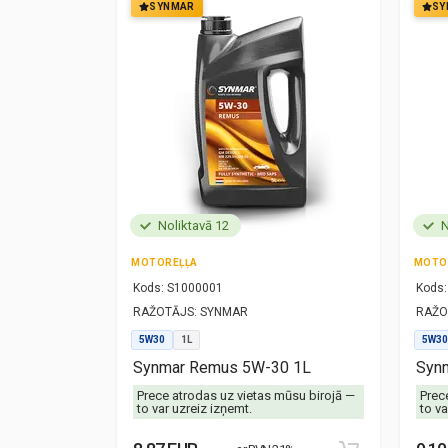
SYNMAR
SY
Noliktavā 12
N
MOTOREĻĻA
MOTO
Kods:
S1000001
Kods:
RAŽOTĀJS:
SYNMAR
RAŽO
5W30
1L
5W30
1L
Synmar Remus 5W-30 1L
Synm
mūsu birojā —
Prece atrodas uz vietas mūsu birojā —
Prec
to var uzreiz izņemt.
to va