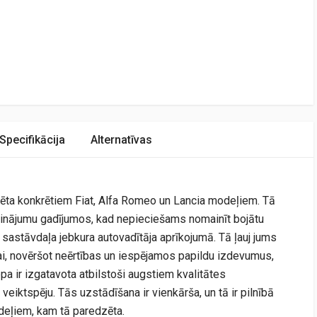
Specifikācija
Alternatīvas
dzēta konkrētiem Fiat, Alfa Romeo un Lancia modeļiem. Tā
risinājumu gadījumos, kad nepieciešams nomainīt bojātu
s sastāvdaļa jebkura autovadītāja aprīkojumā. Tā ļauj jums
ijai, novēršot neērtības un iespējamos papildu izdevumus,
epa ir izgatavota atbilstoši augstiem kvalitātes
veiktspēju. Tās uzstādīšana ir vienkārša, un tā ir pilnībā
deļiem, kam tā paredzēta.