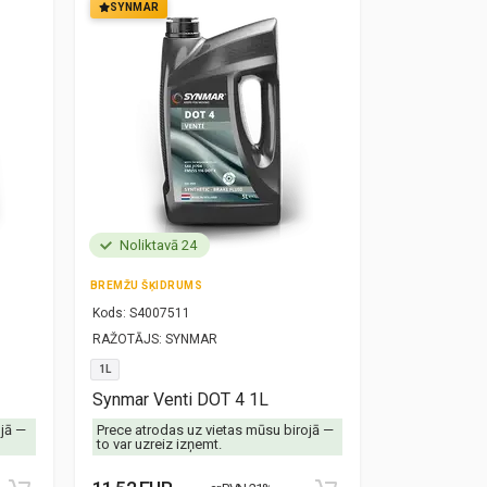
SYNMAR
SYNMAR
Noliktavā 24
Noliktavā
BREMŽU ŠĶIDRUMS
MOTOREĻĻA
Kods:
S4007511
Kods:
S10000
RAŽOTĀJS:
SYNMAR
RAŽOTĀJS:
SY
1L
5W30
1L
Synmar Venti DOT 4 1L
Synmar Re
ojā —
Prece atrodas uz vietas mūsu birojā —
Prece atrodas
to var uzreiz izņemt.
to var uzreiz 