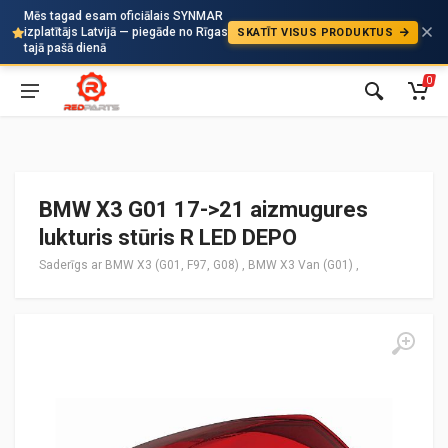
Mēs tagad esam oficiālais SYNMAR
izplatītājs Latvijā — piegāde no Rīgas
SKATĪT VISUS PRODUKTUS
Auto
tajā pašā dienā
0
BMW X3 G01 17->21 aizmugures
lukturis stūris R LED DEPO
Saderīgs ar BMW X3 (G01, F97, G08) , BMW X3 Van (G01) ,