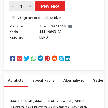
Pievienot
Vēlmju saraksts
Salīdzini
Piegāde
2 dienas (10.08.2026)
Kods
444-1989R-AE
Ražotājs
DEPO
Apraksts
Specifikācija
Alternatīvas
Saderīb
444-1989R-AE, 4441989RAE, 20X4882E, 7408738,
9853370, 63219853370, 63217408738, 20X4884E