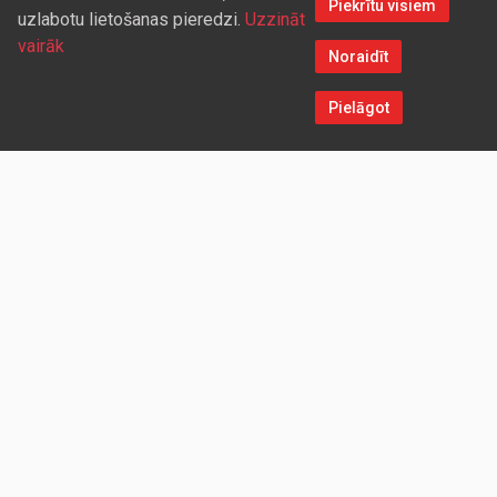
Piekrītu visiem
uzlabotu lietošanas pieredzi.
Uzzināt
vairāk
Noraidīt
Pielāgot
Sazinieties ar mums
Aicinām sadarboties vairumtirdzniecības partnerus, kuriem
piedāvāsim pievilcīgas atlaides un īpašus nosacījumus. Mēs
darīsim visu iespējamo, lai jūs ērti un ātri saņemtu vietnē
pasūtītās preces. Vēlamies radīt labvēlīgu vidi un apstākļus
abpusēji izdevīgai ilgtermiņa sadarbībai ar mūsu klientiem un
sadarbības partneriem!
UZŅĒMUMS
Redparts SIA