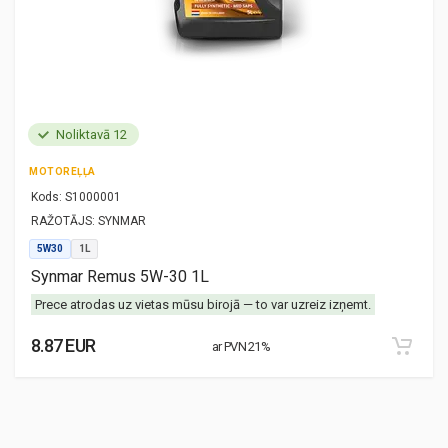
Noliktavā 12
MOTOREĻĻA
Kods:
S1000001
RAŽOTĀJS:
SYNMAR
5W30
1L
Synmar Remus 5W-30 1L
Prece atrodas uz vietas mūsu birojā — to var uzreiz izņemt.
8.87 EUR
ar PVN 21%