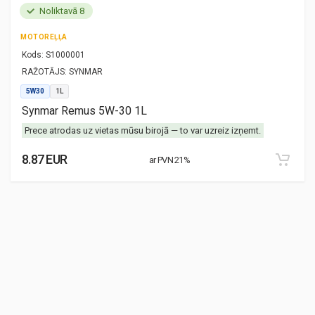
Noliktavā 8
MOTOREĻĻA
Kods:
S1000001
RAŽOTĀJS:
SYNMAR
5W30
1L
Synmar Remus 5W-30 1L
Prece atrodas uz vietas mūsu birojā — to var uzreiz izņemt.
8.87 EUR
ar PVN 21%