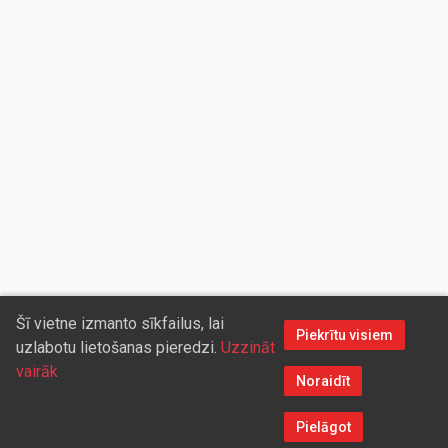
Šī vietne izmanto sīkfailus, lai
Piekrītu visiem
uzlabotu lietošanas pieredzi.
Uzzināt
vairāk
Noraidīt
Pielāgot