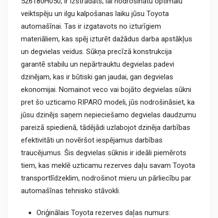
526180H050, ir izstrādāts, lai nodrošinātu optimālu
veiktspēju un ilgu kalpošanas laiku jūsu Toyota
automašīnai. Tas ir izgatavots no izturīgiem
materiāliem, kas spēj izturēt dažādus darba apstākļus
un degvielas veidus. Sūkņa precīzā konstrukcija
garantē stabilu un nepārtrauktu degvielas padevi
dzinējam, kas ir būtiski gan jaudai, gan degvielas
ekonomijai. Nomainot veco vai bojāto degvielas sūkni
pret šo uzticamo RIPARO modeli, jūs nodrošināsiet, ka
jūsu dzinējs saņem nepieciešamo degvielas daudzumu
pareizā spiedienā, tādējādi uzlabojot dzinēja darbības
efektivitāti un novēršot iespējamus darbības
traucējumus. Šis degvielas sūknis ir ideāli piemērots
tiem, kas meklē uzticamu rezerves daļu savam Toyota
transportlīdzeklim, nodrošinot mieru un pārliecību par
automašīnas tehnisko stāvokli.
Oriģinālais Toyota rezerves daļas numurs: