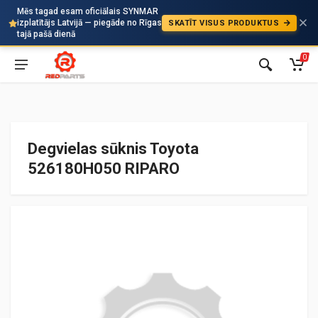
Mēs tagad esam oficiālais SYNMAR
izplatītājs Latvijā — piegāde no Rīgas
SKATĪT VISUS PRODUKTUS
Auto
tajā pašā dienā
0
Degvielas sūknis Toyota
526180H050 RIPARO