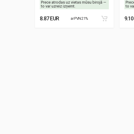
mūsu birojā —
Prece atrodas uz vietas mūsu birojā —
Prec
to var uzreiz izņemt.
to va
8.87 EUR
9.10
21%
ar PVN 21%