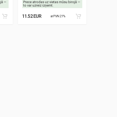
ojā —
Prece atrodas uz vietas mūsu birojā —
Prece atrodas
to var uzreiz izņemt.
to var uzreiz 
11.52 EUR
8.87 EUR
ar PVN 21%