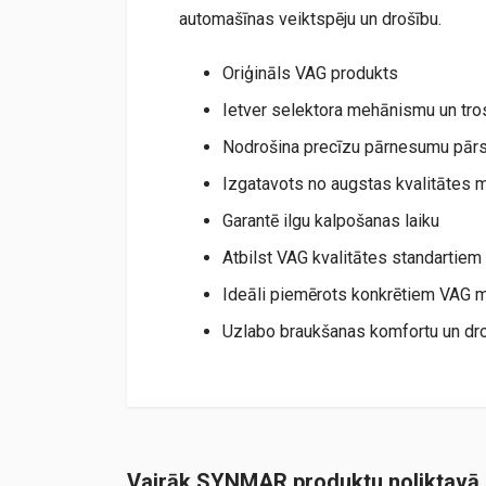
automašīnas veiktspēju un drošību.
Oriģināls VAG produkts
Ietver selektora mehānismu un tro
Nodrošina precīzu pārnesumu pār
Izgatavots no augstas kvalitātes 
Garantē ilgu kalpošanas laiku
Atbilst VAG kvalitātes standartiem
Ideāli piemērots konkrētiem VAG 
Uzlabo braukšanas komfortu un dr
Vairāk SYNMAR produktu noliktavā