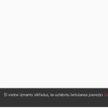
Šī vietne izmanto sīkfailus, lai uzlabotu lietošanas pieredzi.
Uz