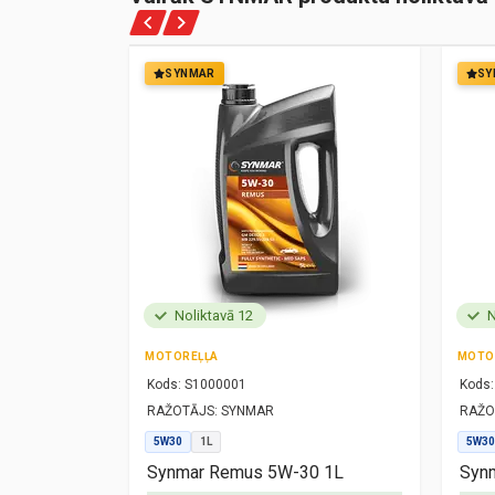
SYNMAR
SY
Noliktavā 12
N
MOTOREĻĻA
MOTO
Kods:
S1000001
Kods:
RAŽOTĀJS:
SYNMAR
RAŽO
5W30
1L
5W30
1L
Synmar Remus 5W-30 1L
Synm