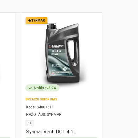
SYNMAR
SYNMAR
Noliktavā 24
Noliktavā
BREMŽU ŠĶIDRUMS
MOTOREĻĻA
Kods:
S4007511
Kods:
S10000
RAŽOTĀJS:
SYNMAR
RAŽOTĀJS:
SY
1L
5W30
1L
Synmar Venti DOT 4 1L
Synmar Re