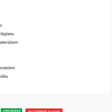
si
slēgšanu
materiāliem
modeļiem
ošību
NOLIKTAVĀ
Visi SYNMAR produkti