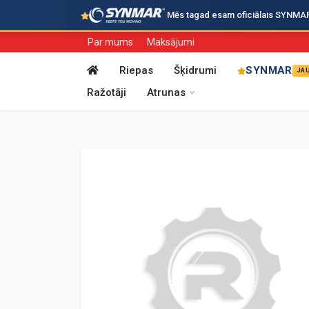
·
Mēs tagad esam oficiālais SYNMAR i
Par mums
Maksājumi
Riepas
Šķidrumi
SYNMAR
JA
Ražotāji
Atrunas