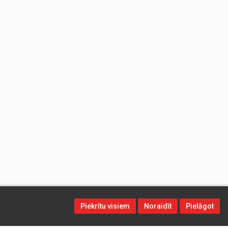
Piekrītu visiem
Noraidīt
Pielāgot