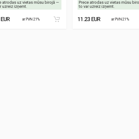
e atrodas uz vietas mūsu birojā —
Prece atrodas uz vietas mūsu bir
r uzreiz izņemt.
to var uzreiz izņemt.
 EUR
11.23 EUR
ar PVN 21%
ar PVN 21%