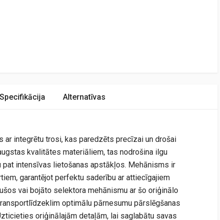
Specifikācija
Alternatīvas
 ar integrētu trosi, kas paredzēts precīzai un drošai
ugstas kvalitātes materiāliem, tas nodrošina ilgu
u pat intensīvas lietošanas apstākļos. Mehānisms ir
rtiem, garantējot perfektu saderību ar attiecīgajiem
ušos vai bojāto selektora mehānismu ar šo oriģinālo
 transportlīdzeklim optimālu pārnesumu pārslēgšanas
Uzticieties oriģinālajām detaļām, lai saglabātu savas