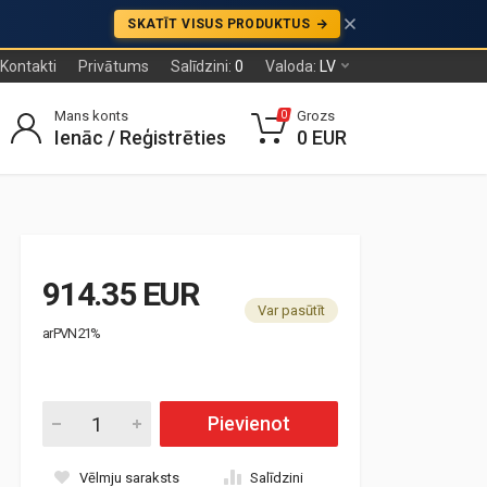
SKATĪT VISUS PRODUKTUS
Kontakti
Privātums
Salīdzini:
0
Valoda:
LV
Mans konts
Grozs
0
Ienāc / Reģistrēties
0 EUR
914.35 EUR
Var pasūtīt
ar PVN 21%
Pievienot
Vēlmju saraksts
Salīdzini