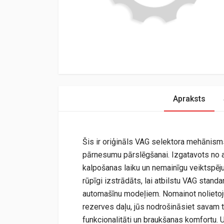
Apraksts
Šis ir oriģināls VAG selektora mehānisms
pārnesumu pārslēgšanai. Izgatavots no a
kalpošanas laiku un nemainīgu veiktspēj
rūpīgi izstrādāts, lai atbilstu VAG standa
automašīnu modeļiem. Nomainot nolietoj
rezerves daļu, jūs nodrošināsiet savam
funkcionalitāti un braukšanas komfortu. 