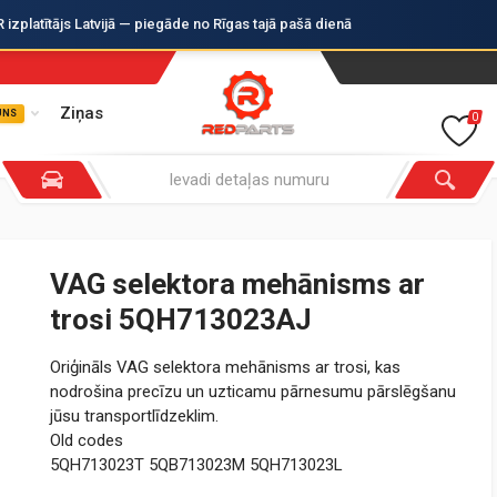
zplatītājs Latvijā — piegāde no Rīgas tajā pašā dienā
Ziņas
UNS
0
VAG selektora mehānisms ar
trosi 5QH713023AJ
Oriģināls VAG selektora mehānisms ar trosi, kas
nodrošina precīzu un uzticamu pārnesumu pārslēgšanu
jūsu transportlīdzeklim.
Old codes
5QH713023T 5QB713023M 5QH713023L