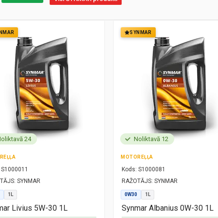
NMAR
SYNMAR
oliktavā 24
Noliktavā 12
REĻĻA
MOTOREĻĻA
S1000011
Kods:
S1000081
TĀJS:
SYNMAR
RAŽOTĀJS:
SYNMAR
1L
0W30
1L
ar Livius 5W-30 1L
Synmar Albanius 0W-30 1L