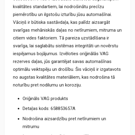
kvalitātes standartiem, lai nodrošinātu precīzu
piemērotību un ilgstošu izturību jūsu automašīnai.
Vāciņš ir būtiska sastāvdaļa, kas palīdz aizsargāt
svarīgas mehāniskās daļas no netīrumiem, mitruma un
citiem vides faktoriem. Tā pareiza uzstādīšana ir
svarīga, lai saglabātu sistēmas integritāti un novērstu
iespējamus bojājumus. Izvēloties oriģinālās VAG
rezerves daļas, jūs garantējat savas automašīnas
optimālu veiktspēju un drošību. Šis vāciņš ir izgatavots
no augstas kvalitātes materiāliem, kas nodrošina tā
noturību pret nodilumu un koroziju.
Oriģināls VAG produkts
Detaļas kods: 658853657A
Nodrošina aizsardzību pret netīrumiem un
mitrumu