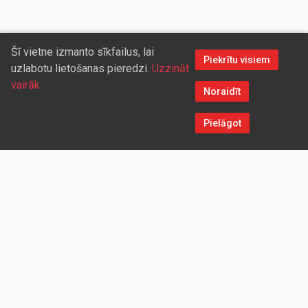
Šī vietne izmanto sīkfailus, lai
Piekrītu visiem
uzlabotu lietošanas pieredzi.
Uzzināt
vairāk
Noraidīt
Pielāgot
Sazinieties ar mums
Aicinām sadarboties vairumtirdzniecības partnerus, kuriem
piedāvāsim pievilcīgas atlaides un īpašus nosacījumus. Mēs
darīsim visu iespējamo, lai jūs ērti un ātri saņemtu vietnē
pasūtītās preces. Vēlamies radīt labvēlīgu vidi un apstākļus
abpusēji izdevīgai ilgtermiņa sadarbībai ar mūsu klientiem un
sadarbības partneriem!