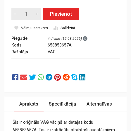
Pievienot
Vēlmju saraksts
Salīdzini
Piegāde
4 dienas (12.08.2026)
Kods
658853657A
Ražotājs
VAG
Apraksts
Specifikācija
Alternatīvas
Šis ir oriģināls VAG vāciņš ar detaļas kodu
658853657A. Tas ir izstrādāts atbilstoši augstākajiem