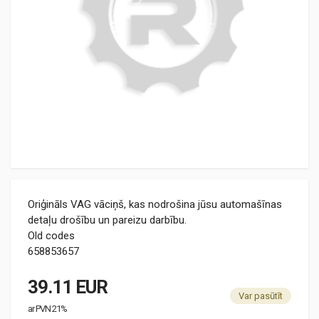
Oriģināls VAG vāciņš, kas nodrošina jūsu automašīnas
detaļu drošību un pareizu darbību.
Old codes
658853657
39.11 EUR
Var pasūtīt
ar PVN 21%