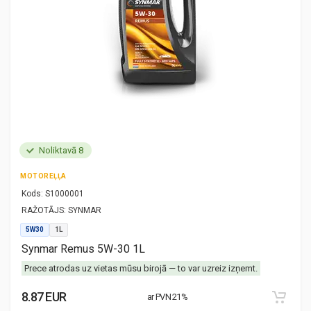
Noliktavā 8
MOTOREĻĻA
Kods:
S1000001
RAŽOTĀJS:
SYNMAR
5W30
1L
Synmar Remus 5W-30 1L
Prece atrodas uz vietas mūsu birojā — to var uzreiz izņemt.
8.87 EUR
ar PVN 21%