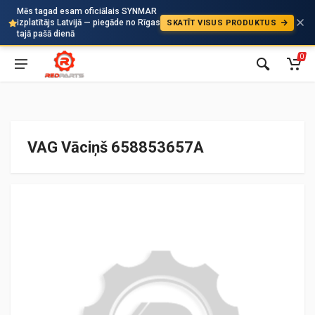
Mēs tagad esam oficiālais SYNMAR
izplatītājs Latvijā — piegāde no Rīgas
SKATĪT VISUS PRODUKTUS
Auto
tajā pašā dienā
0
VAG Vāciņš 658853657A