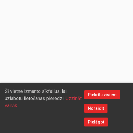
Šī vietne izmanto sīkfailus, lai
Piekrītu visiem
uzlabotu lietošanas pieredzi.
Uzzināt
vairāk
Noraidīt
Pielāgot