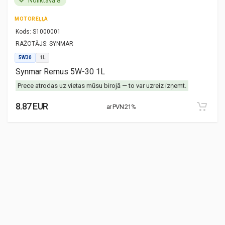
Noliktavā 8
MOTOREĻĻA
Kods:
S1000001
RAŽOTĀJS:
SYNMAR
5W30
1L
Synmar Remus 5W-30 1L
Prece atrodas uz vietas mūsu birojā — to var uzreiz izņemt.
8.87 EUR
ar PVN 21%