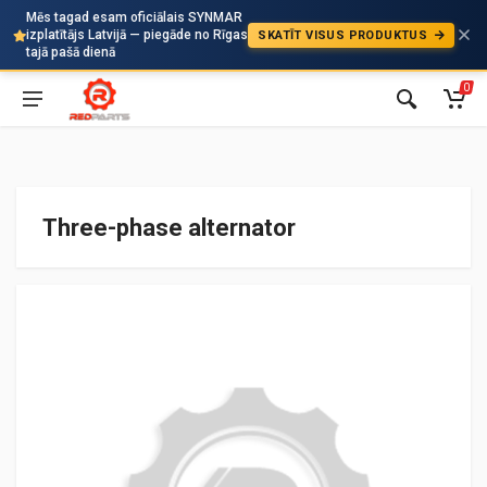
Mēs tagad esam oficiālais SYNMAR
izplatītājs Latvijā — piegāde no Rīgas
SKATĪT VISUS PRODUKTUS
Auto
tajā pašā dienā
0
Three-phase alternator