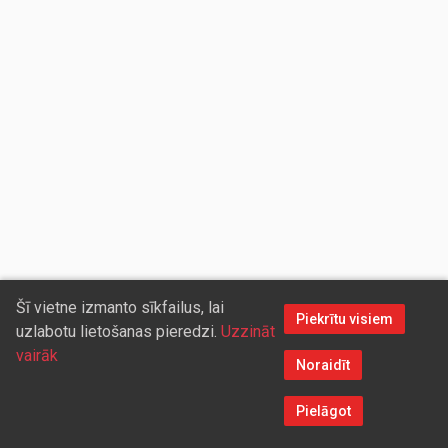
Šī vietne izmanto sīkfailus, lai
Piekrītu visiem
uzlabotu lietošanas pieredzi.
Uzzināt
vairāk
Noraidīt
Pielāgot