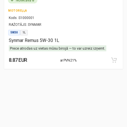
Noliktavā 8
MOTOREĻĻA
Kods:
S1000001
RAŽOTĀJS:
SYNMAR
5W30
1L
Synmar Remus 5W-30 1L
Prece atrodas uz vietas mūsu birojā — to var uzreiz izņemt.
8.87 EUR
ar PVN 21%