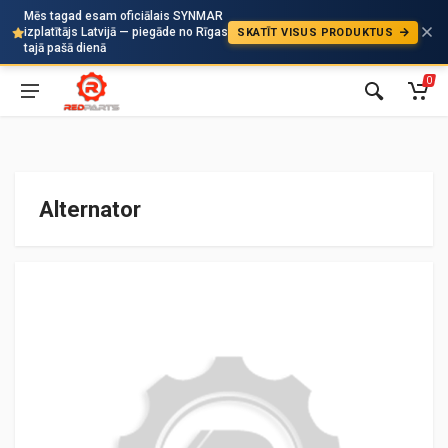
Mēs tagad esam oficiālais SYNMAR
izplatītājs Latvijā — piegāde no Rīgas
SKATĪT VISUS PRODUKTUS
Auto
tajā pašā dienā
0
Alternator