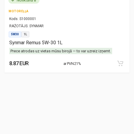
Noliktavā 8
MOTOREĻĻA
Kods:
S1000001
RAŽOTĀJS:
SYNMAR
5W30
1L
Synmar Remus 5W-30 1L
Prece atrodas uz vietas mūsu birojā — to var uzreiz izņemt.
8.87 EUR
ar PVN 21%