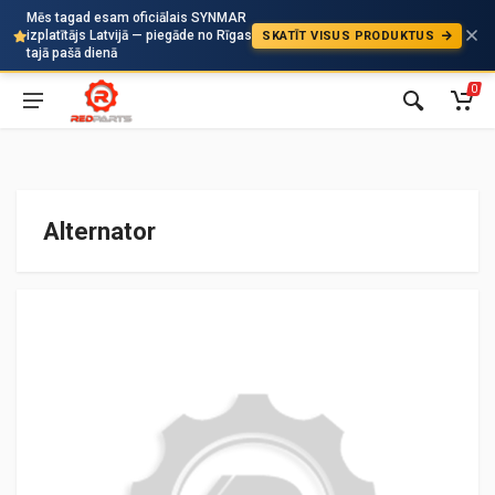
Mēs tagad esam oficiālais SYNMAR
izplatītājs Latvijā — piegāde no Rīgas
SKATĪT VISUS PRODUKTUS
Auto
tajā pašā dienā
0
Alternator