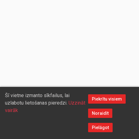
Šī vietne izmanto sīkfailus, lai
Piekrītu visiem
uzlabotu lietošanas pieredzi.
Uzzināt
vairāk
Noraidīt
Pielāgot