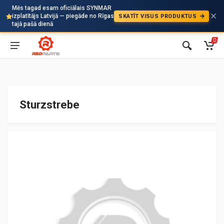
Mēs tagad esam oficiālais SYNMAR
izplatītājs Latvijā — piegāde no Rīgas
SKATĪT VISUS PRODUKTUS
Auto
tajā pašā dienā
0
Sturzstrebe