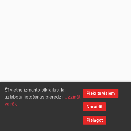
Šī vietne izmanto sīkfailus, lai
Piekrītu visiem
uzlabotu lietošanas pieredzi.
Uzzināt
vairāk
Noraidīt
Pielāgot