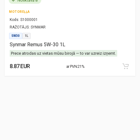
Noliktavā 8
MOTOREĻĻA
Kods:
S1000001
RAŽOTĀJS:
SYNMAR
5W30
1L
Synmar Remus 5W-30 1L
Prece atrodas uz vietas mūsu birojā — to var uzreiz izņemt.
8.87 EUR
ar PVN 21%