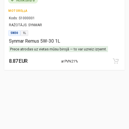
Noliktavā 8
MOTOREĻĻA
Kods:
S1000001
RAŽOTĀJS:
SYNMAR
5W30
1L
Synmar Remus 5W-30 1L
Prece atrodas uz vietas mūsu birojā — to var uzreiz izņemt.
8.87 EUR
ar PVN 21%