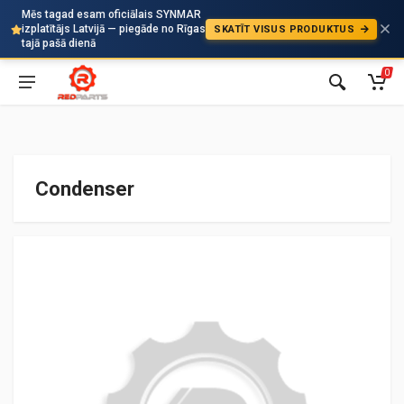
Mēs tagad esam oficiālais SYNMAR
izplatītājs Latvijā — piegāde no Rīgas
SKATĪT VISUS PRODUKTUS
Auto
tajā pašā dienā
0
Condenser