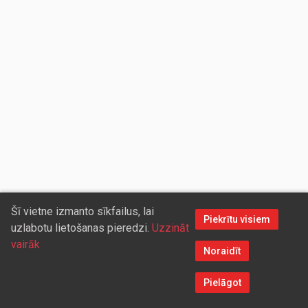
Šī vietne izmanto sīkfailus, lai
Piekrītu visiem
uzlabotu lietošanas pieredzi.
Uzzināt
vairāk
Noraidīt
Pielāgot