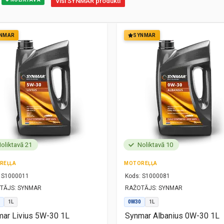
Visi SYNMAR produkti
NMAR
SYNMAR
oliktavā 21
Noliktavā 10
REĻĻA
MOTOREĻĻA
S1000011
Kods:
S1000081
TĀJS:
SYNMAR
RAŽOTĀJS:
SYNMAR
1L
0W30
1L
ar Livius 5W-30 1L
Synmar Albanius 0W-30 1L