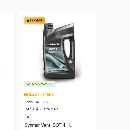
SYNMAR
SYNMAR
Noliktavā 11
Noliktavā
BREMŽU ŠĶIDRUMS
MOTOREĻĻA
Kods:
S4007511
Kods:
S10000
RAŽOTĀJS:
SYNMAR
RAŽOTĀJS:
SY
1L
5W30
1L
Synmar Venti DOT 4 1L
Synmar Re