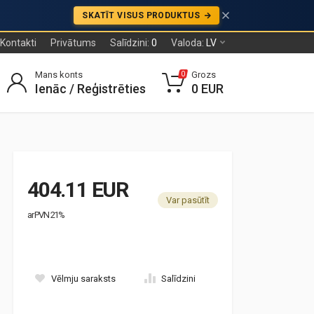
SKATĪT VISUS PRODUKTUS
Kontakti
Privātums
Salīdzini:
0
Valoda:
LV
Mans konts
Grozs
0
Ienāc / Reģistrēties
0 EUR
404.11 EUR
Var pasūtīt
ar PVN 21%
Vēlmju saraksts
Salīdzini