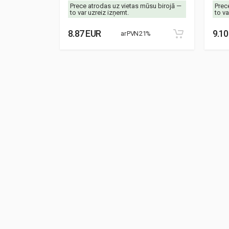
mūsu birojā —
Prece atrodas uz vietas mūsu birojā —
Prec
to var uzreiz izņemt.
to va
8.87 EUR
9.10
21%
ar PVN 21%