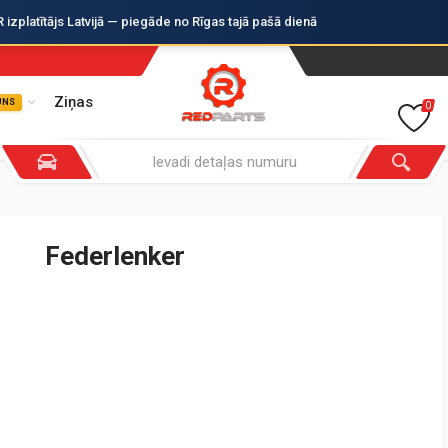
zplatītājs Latvijā — piegāde no Rīgas tajā pašā dienā
Ziņas
UNS
0
Federlenker