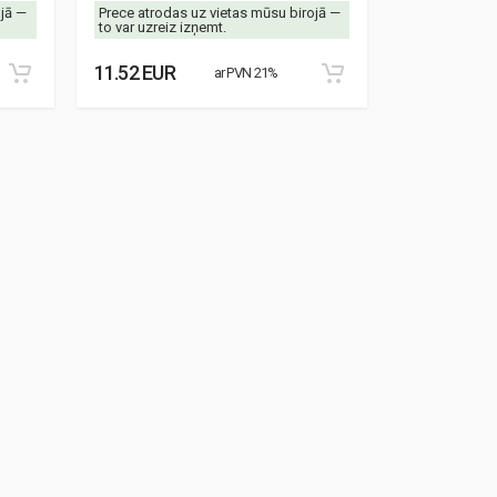
ojā —
Prece atrodas uz vietas mūsu birojā —
Prece atrodas
to var uzreiz izņemt.
to var uzreiz 
11.52 EUR
8.87 EUR
ar PVN 21%