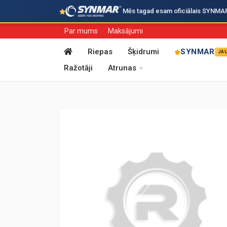
·
Mēs tagad esam oficiālais SYNMAR i
Par mums
Maksājumi
Riepas
Šķidrumi
SYNMAR
JA
Ražotāji
Atrunas