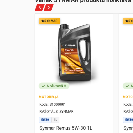
Vairāk SYNMAR produktu noliktavā
SYNMAR
SY
Noliktavā 8
N
MOTOREĻĻA
MOTO
Kods:
S1000001
Kods:
RAŽOTĀJS:
SYNMAR
RAŽO
5W30
1L
5W30
1L
Synmar Remus 5W-30 1L
Synm