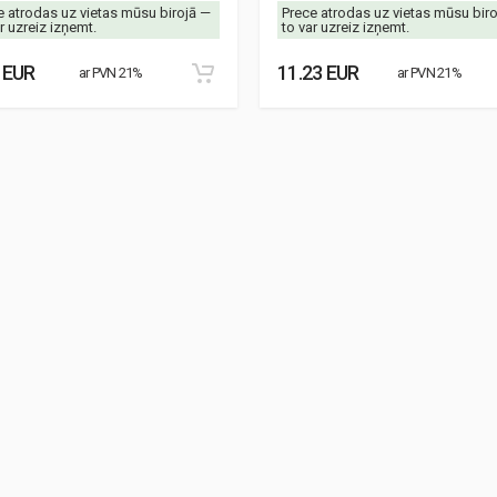
e atrodas uz vietas mūsu birojā —
Prece atrodas uz vietas mūsu bir
r uzreiz izņemt.
to var uzreiz izņemt.
 EUR
11.23 EUR
ar PVN 21%
ar PVN 21%