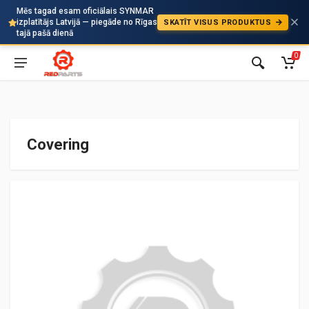
Mēs tagad esam oficiālais SYNMAR
izplatītājs Latvijā — piegāde no Rīgas
SKATĪT VISUS PRODUKTUS
Auto
tajā pašā dienā
0
Covering