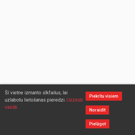
Šī vietne izmanto sīkfailus, lai
Piekrītu visiem
uzlabotu lietošanas pieredzi.
Uzzināt
vairāk
Noraidīt
Pielāgot