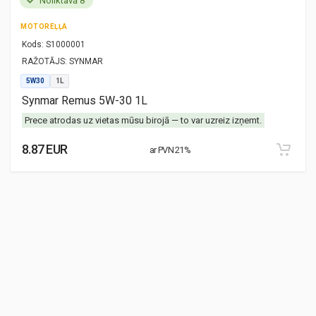
Noliktavā 8
MOTOREĻĻA
Kods:
S1000001
RAŽOTĀJS:
SYNMAR
5W30
1L
Synmar Remus 5W-30 1L
Prece atrodas uz vietas mūsu birojā — to var uzreiz izņemt.
8.87 EUR
ar PVN 21%