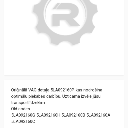
Oriģinālā VAG detaļa 5LA092160P, kas nodrošina
optimālu piekabes darbību. Uzticama izvēle jūsu
transportlīdzeklim.
Old codes
5LA092160G 5LA092160H 5LA092160B 5LA092160A
5LA092160C