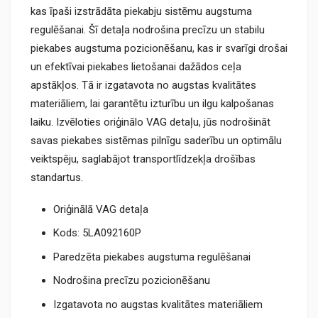
kas īpaši izstrādāta piekabju sistēmu augstuma
regulēšanai. Šī detaļa nodrošina precīzu un stabilu
piekabes augstuma pozicionēšanu, kas ir svarīgi drošai
un efektīvai piekabes lietošanai dažādos ceļa
apstākļos. Tā ir izgatavota no augstas kvalitātes
materiāliem, lai garantētu izturību un ilgu kalpošanas
laiku. Izvēloties oriģinālo VAG detaļu, jūs nodrošināt
savas piekabes sistēmas pilnīgu saderību un optimālu
veiktspēju, saglabājot transportlīdzekļa drošības
standartus.
Oriģinālā VAG detaļa
Kods: 5LA092160P
Paredzēta piekabes augstuma regulēšanai
Nodrošina precīzu pozicionēšanu
Izgatavota no augstas kvalitātes materiāliem