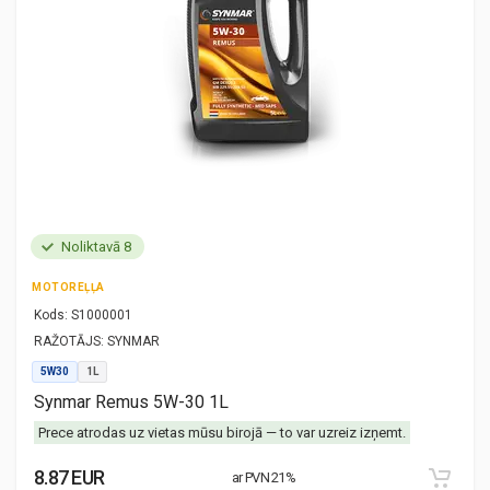
Noliktavā 8
MOTOREĻĻA
Kods:
S1000001
RAŽOTĀJS:
SYNMAR
5W30
1L
Synmar Remus 5W-30 1L
Prece atrodas uz vietas mūsu birojā — to var uzreiz izņemt.
8.87 EUR
ar PVN 21%