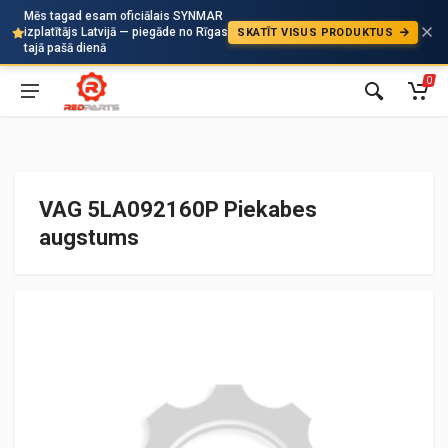
Mēs tagad esam oficiālais SYNMAR
izplatītājs Latvijā — piegāde no Rīgas
SKATĪT VISUS PRODUKTUS
Auto
tajā pašā dienā
0
VAG 5LA092160P Piekabes
augstums