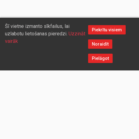
Šī vietne izmanto sīkfailus, lai
Piekrītu visiem
uzlabotu lietošanas pieredzi.
Uzzināt
vairāk
Noraidīt
Pielāgot
Sazinieties ar mums
Aicinām sadarboties vairumtirdzniecības partnerus, kuriem
piedāvāsim pievilcīgas atlaides un īpašus nosacījumus. Mēs
darīsim visu iespējamo, lai jūs ērti un ātri saņemtu vietnē
pasūtītās preces. Vēlamies radīt labvēlīgu vidi un apstākļus
abpusēji izdevīgai ilgtermiņa sadarbībai ar mūsu klientiem un
sadarbības partneriem!