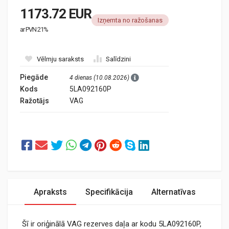
1173.72 EUR
Izņemta no ražošanas
ar PVN 21%
Vēlmju saraksts
Salīdzini
Piegāde
4 dienas (10.08.2026)
Kods
5LA092160P
Ražotājs
VAG
Apraksts
Specifikācija
Alternatīvas
Šī ir oriģinālā VAG rezerves daļa ar kodu 5LA092160P,