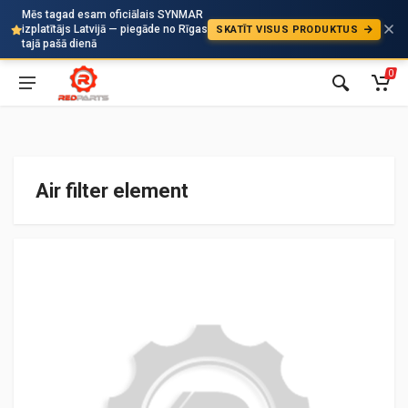
Mēs tagad esam oficiālais SYNMAR
izplatītājs Latvijā — piegāde no Rīgas
SKATĪT VISUS PRODUKTUS
Auto
tajā pašā dienā
0
Air filter element