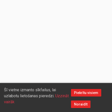
Šī vietne izmanto sīkfailus, lai
Piekrītu visiem
uzlabotu lietošanas pieredzi.
Uzzināt
vairāk
Noraidīt