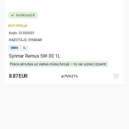
Noliktavā 8
MOTOREĻĻA
Kods:
S1000001
RAŽOTĀJS:
SYNMAR
5W30
1L
Synmar Remus 5W-30 1L
Prece atrodas uz vietas mūsu birojā — to var uzreiz izņemt.
8.87 EUR
ar PVN 21%