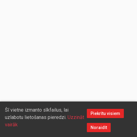
Šī vietne izmanto sīkfailus, lai
Piekrītu visiem
uzlabotu lietošanas pieredzi.
Uzzināt
vairāk
Noraidīt