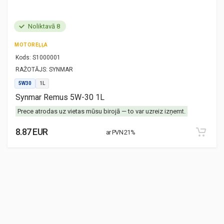
Noliktavā 8
MOTOREĻĻA
Kods:
S1000001
RAŽOTĀJS:
SYNMAR
5W30
1L
Synmar Remus 5W-30 1L
Prece atrodas uz vietas mūsu birojā — to var uzreiz izņemt.
8.87 EUR
ar PVN 21%