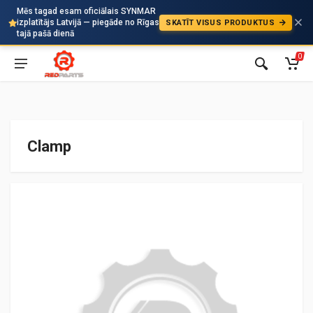
Mēs tagad esam oficiālais SYNMAR
izplatītājs Latvijā — piegāde no Rīgas
SKATĪT VISUS PRODUKTUS
Auto
tajā pašā dienā
0
Clamp