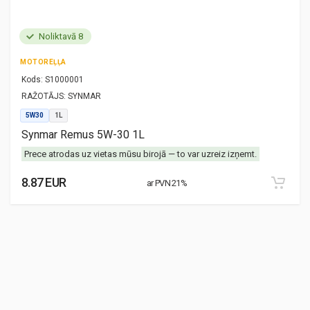
Noliktavā 8
MOTOREĻĻA
Kods:
S1000001
RAŽOTĀJS:
SYNMAR
5W30
1L
Synmar Remus 5W-30 1L
Prece atrodas uz vietas mūsu birojā — to var uzreiz izņemt.
8.87 EUR
ar PVN 21%