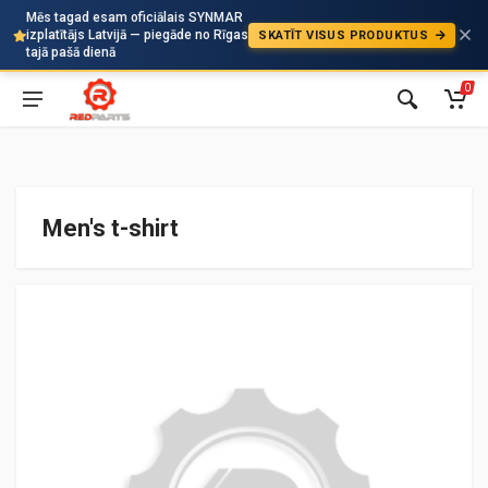
Mēs tagad esam oficiālais SYNMAR
izplatītājs Latvijā — piegāde no Rīgas
SKATĪT VISUS PRODUKTUS
Auto
tajā pašā dienā
0
Men's t-shirt