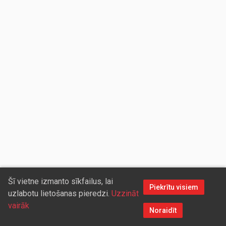
Šī vietne izmanto sīkfailus, lai
Piekrītu visiem
uzlabotu lietošanas pieredzi.
Uzzināt
vairāk
Noraidīt