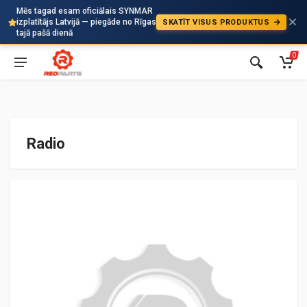
Mēs tagad esam oficiālais SYNMAR
izplatītājs Latvijā — piegāde no Rīgas
SKATĪT VISUS PRODUKTUS
Auto
tajā pašā dienā
0
Radio