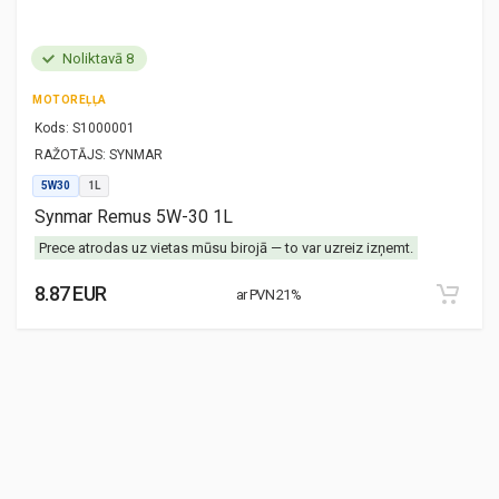
Noliktavā 8
MOTOREĻĻA
Kods:
S1000001
RAŽOTĀJS:
SYNMAR
5W30
1L
Synmar Remus 5W-30 1L
Prece atrodas uz vietas mūsu birojā — to var uzreiz izņemt.
8.87 EUR
ar PVN 21%