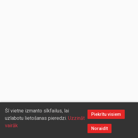
Šī vietne izmanto sīkfailus, lai
Piekrītu visiem
uzlabotu lietošanas pieredzi.
Uzzināt
vairāk
Noraidīt