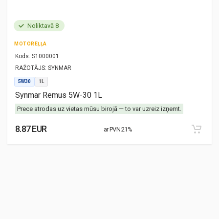
Noliktavā 8
MOTOREĻĻA
Kods:
S1000001
RAŽOTĀJS:
SYNMAR
5W30
1L
Synmar Remus 5W-30 1L
Prece atrodas uz vietas mūsu birojā — to var uzreiz izņemt.
8.87 EUR
ar PVN 21%