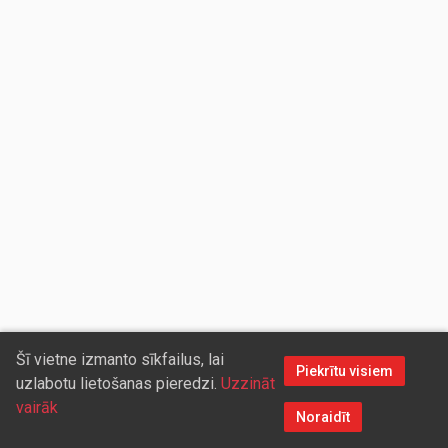
Šī vietne izmanto sīkfailus, lai
Piekrītu visiem
uzlabotu lietošanas pieredzi.
Uzzināt
vairāk
Noraidīt