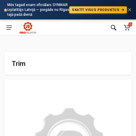
Mēs tagad esam oficiālais SYNMAR
izplatītājs Latvijā — piegāde no Rīgas
SKATĪT VISUS PRODUKTUS
Auto
tajā pašā dienā
0
Trim