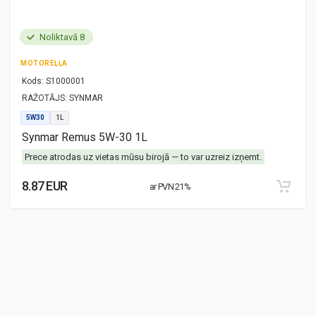
Noliktavā 8
MOTOREĻĻA
Kods:
S1000001
RAŽOTĀJS:
SYNMAR
5W30
1L
Synmar Remus 5W-30 1L
Prece atrodas uz vietas mūsu birojā — to var uzreiz izņemt.
8.87 EUR
ar PVN 21%