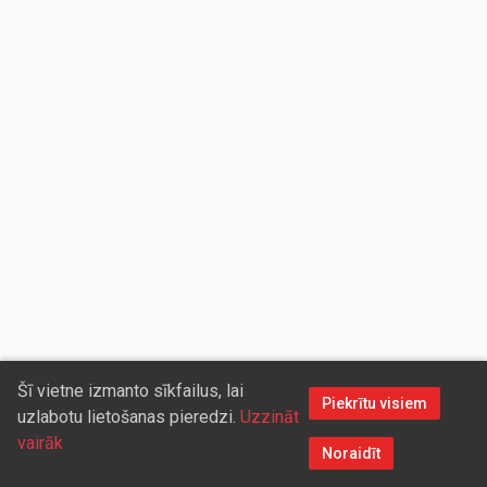
Šī vietne izmanto sīkfailus, lai
Piekrītu visiem
uzlabotu lietošanas pieredzi.
Uzzināt
vairāk
Noraidīt