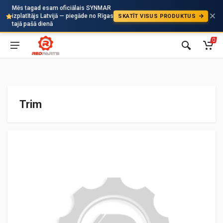
Mēs tagad esam oficiālais SYNMAR
izplatītājs Latvijā — piegāde no Rīgas
SKATĪT VISUS PRODUKTUS
Auto
tajā pašā dienā
0
Trim