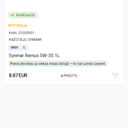
Noliktavā 8
MOTOREĻĻA
Kods:
S1000001
RAŽOTĀJS:
SYNMAR
5W30
1L
Synmar Remus 5W-30 1L
Prece atrodas uz vietas mūsu birojā — to var uzreiz izņemt.
8.87 EUR
ar PVN 21%