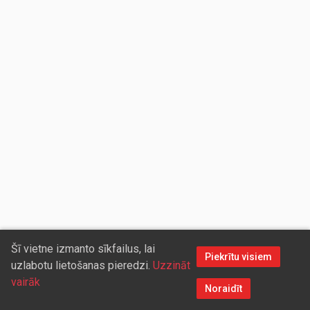
Šī vietne izmanto sīkfailus, lai
Piekrītu visiem
uzlabotu lietošanas pieredzi.
Uzzināt
vairāk
Noraidīt