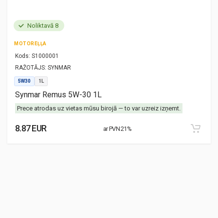
Noliktavā 8
MOTOREĻĻA
Kods:
S1000001
RAŽOTĀJS:
SYNMAR
5W30
1L
Synmar Remus 5W-30 1L
Prece atrodas uz vietas mūsu birojā — to var uzreiz izņemt.
8.87 EUR
ar PVN 21%