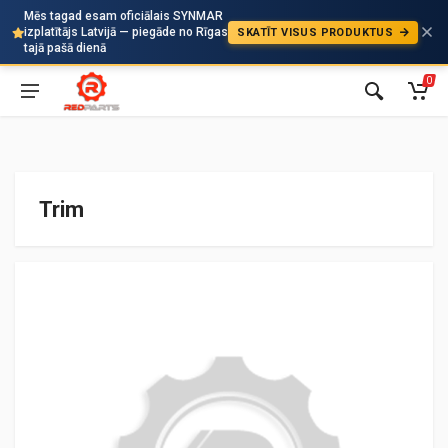
Mēs tagad esam oficiālais SYNMAR
izplatītājs Latvijā — piegāde no Rīgas
SKATĪT VISUS PRODUKTUS
Auto
tajā pašā dienā
0
Trim