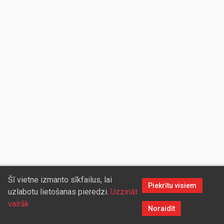
Šī vietne izmanto sīkfailus, lai
Piekrītu visiem
uzlabotu lietošanas pieredzi.
Uzzināt
vairāk
Noraidīt