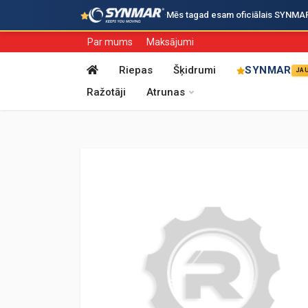
·
Mēs tagad esam oficiālais SYNMAR i
Par mums
Maksājumi
Riepas
Šķidrumi
SYNMAR
JA
Ražotāji
Atrunas