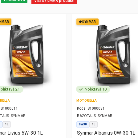
Visi SYNMAR produkti
NMAR
SYNMAR
oliktavā 21
Noliktavā 10
REĻĻA
MOTOREĻĻA
S1000011
Kods:
S1000081
TĀJS:
SYNMAR
RAŽOTĀJS:
SYNMAR
1L
0W30
1L
ar Livius 5W-30 1L
Synmar Albanius 0W-30 1L