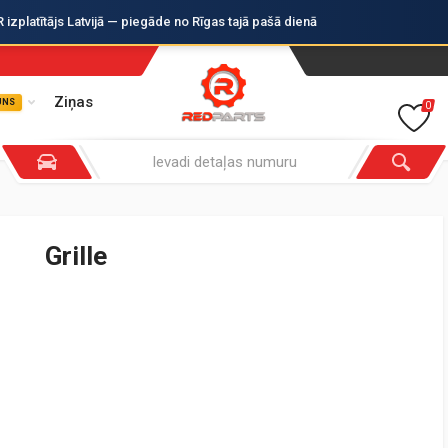
zplatītājs Latvijā — piegāde no Rīgas tajā pašā dienā
Ziņas
UNS
0
Grille