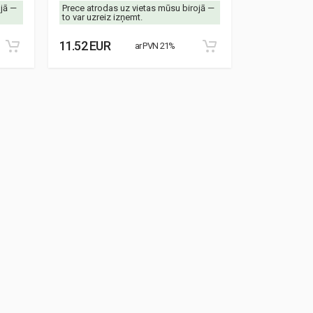
ojā —
Prece atrodas uz vietas mūsu birojā —
Prece atrodas
to var uzreiz izņemt.
to var uzreiz 
11.52 EUR
8.87 EUR
ar PVN 21%