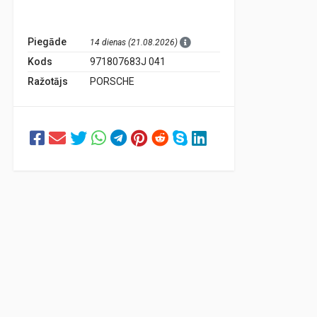
Piegāde
14 dienas (21.08.2026)
Kods
971807683J 041
Ražotājs
PORSCHE