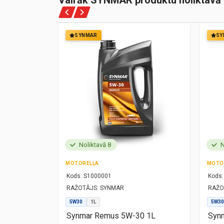
Vairāk SYNMAR produktu noliktavā
SYNMAR
SY
Noliktavā 8
N
MOTOREĻĻA
MOTO
Kods:
S1000001
Kods:
RAŽOTĀJS:
SYNMAR
RAŽO
5W30
1L
5W30
1L
Synmar Remus 5W-30 1L
Synm