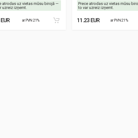
e atrodas uz vietas mūsu birojā —
Prece atrodas uz vietas mūsu bir
r uzreiz izņemt.
to var uzreiz izņemt.
 EUR
11.23 EUR
ar PVN 21%
ar PVN 21%