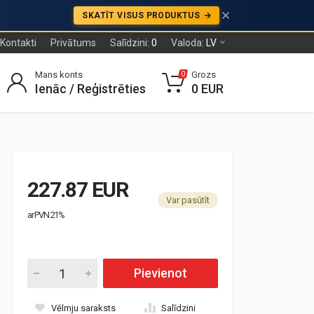
SKATĪT VISUS PRODUKTUS
Kontakti
Privātums
Salīdzini:
0
Valoda:
LV
Mans konts
Grozs
0
Ienāc / Reģistrēties
0 EUR
227.87 EUR
Var pasūtīt
ar PVN 21%
Pievienot
Vēlmju saraksts
Salīdzini