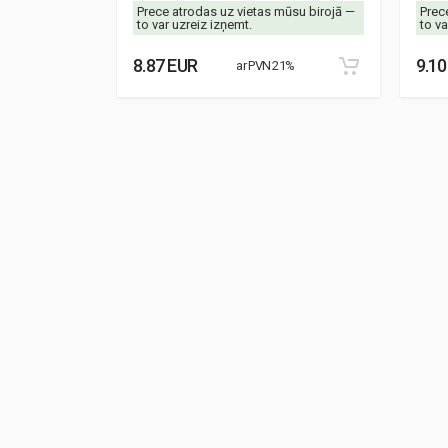
mūsu birojā —
Prece atrodas uz vietas mūsu birojā —
Prec
to var uzreiz izņemt.
to va
8.87 EUR
9.10
21%
ar PVN 21%