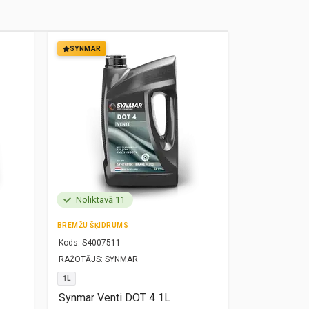
SYNMAR
SYNMAR
Noliktavā 11
Noliktavā
BREMŽU ŠĶIDRUMS
MOTOREĻĻA
Kods:
S4007511
Kods:
S10000
RAŽOTĀJS:
SYNMAR
RAŽOTĀJS:
SY
1L
5W30
1L
Synmar Venti DOT 4 1L
Synmar Re