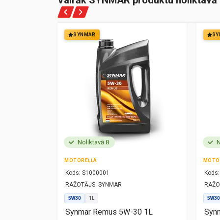
Vairāk SYNMAR produktu noliktavā
SYNMAR
SY
Noliktavā 8
N
MOTOREĻĻA
MOTO
Kods:
S1000001
Kods:
RAŽOTĀJS:
SYNMAR
RAŽO
5W30
1L
5W30
1L
Synmar Remus 5W-30 1L
Synm