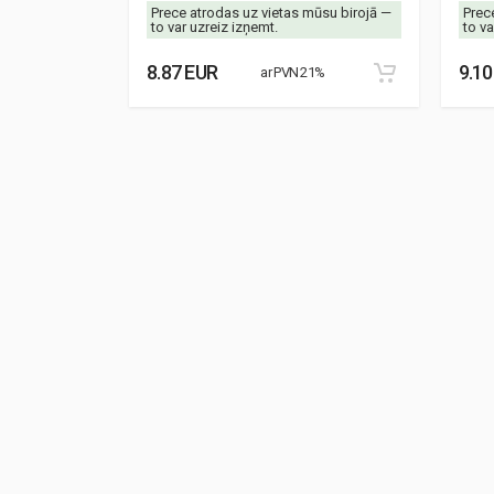
mūsu birojā —
Prece atrodas uz vietas mūsu birojā —
Prec
to var uzreiz izņemt.
to va
8.87 EUR
9.10
21%
ar PVN 21%