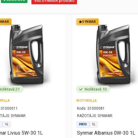
Visi SYNMAR produkti
NMAR
SYNMAR
oliktavā 21
Noliktavā 10
REĻĻA
MOTOREĻĻA
S1000011
Kods:
S1000081
TĀJS:
SYNMAR
RAŽOTĀJS:
SYNMAR
1L
0W30
1L
ar Livius 5W-30 1L
Synmar Albanius 0W-30 1L