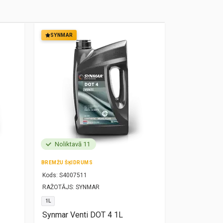
SYNMAR
SYNMAR
Noliktavā 11
Noliktavā
BREMŽU ŠĶIDRUMS
MOTOREĻĻA
Kods:
S4007511
Kods:
S10000
RAŽOTĀJS:
SYNMAR
RAŽOTĀJS:
SY
1L
5W30
1L
Synmar Venti DOT 4 1L
Synmar Re