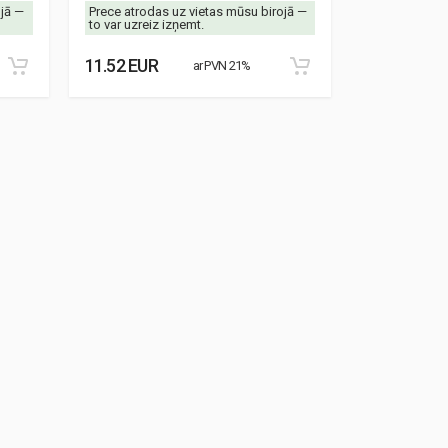
ojā —
Prece atrodas uz vietas mūsu birojā —
Prece atrodas
to var uzreiz izņemt.
to var uzreiz 
11.52 EUR
8.87 EUR
ar PVN 21%