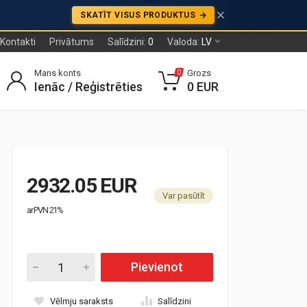
SKATĪT VISUS PRODUKTUS
Kontakti
Privātums
Salīdzini:
0
Valoda:
LV
Mans konts
Grozs
0
Ienāc / Reģistrēties
0 EUR
2932.05 EUR
Var pasūtīt
ar PVN 21%
Pievienot
Vēlmju saraksts
Salīdzini