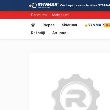
·
Mēs tagad esam oficiālais SYNMAR i
Par mums
Maksājumi
Riepas
Šķidrumi
SYNMAR
JA
Ražotāji
Atrunas