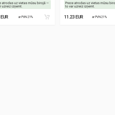
e atrodas uz vietas mūsu birojā —
Prece atrodas uz vietas mūsu bir
r uzreiz izņemt.
to var uzreiz izņemt.
 EUR
11.23 EUR
ar PVN 21%
ar PVN 21%