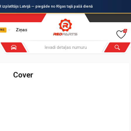
zplatītājs Latvijā — piegāde no Rīgas tajā pašā dienā
Ziņas
UNS
0
Cover