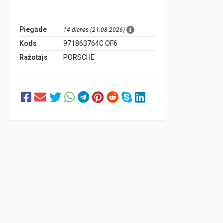
Piegāde
14 dienas (21.08.2026)
Kods
971863764C OF6
Ražotājs
PORSCHE