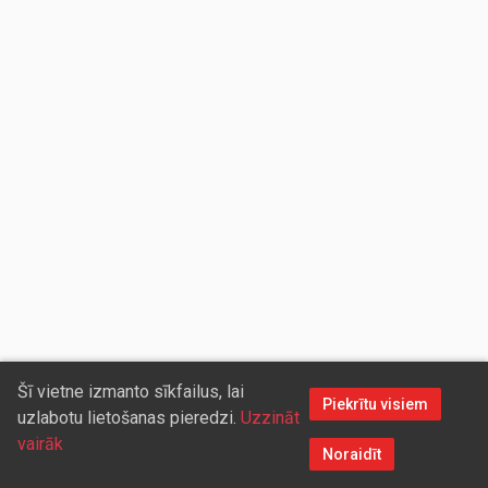
Šī vietne izmanto sīkfailus, lai
Piekrītu visiem
uzlabotu lietošanas pieredzi.
Uzzināt
vairāk
Noraidīt