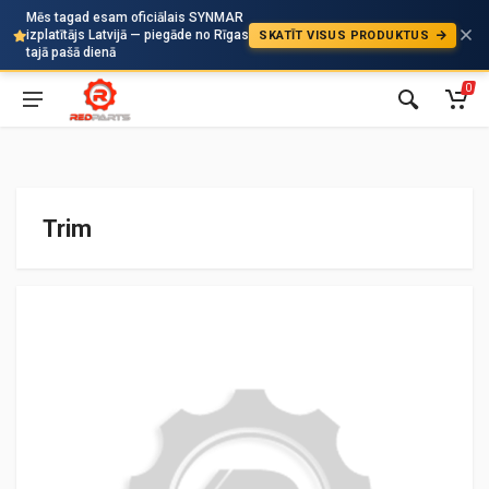
Mēs tagad esam oficiālais SYNMAR
izplatītājs Latvijā — piegāde no Rīgas
SKATĪT VISUS PRODUKTUS
Auto
tajā pašā dienā
0
Trim