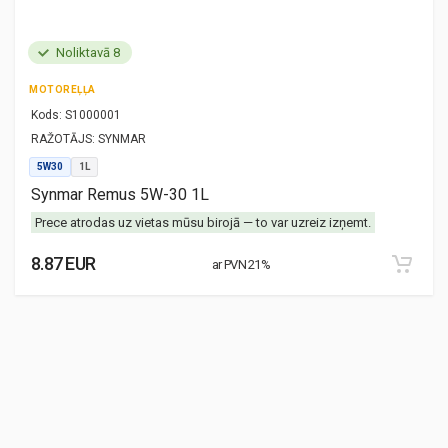
Noliktavā 8
MOTOREĻĻA
Kods:
S1000001
RAŽOTĀJS:
SYNMAR
5W30
1L
Synmar Remus 5W-30 1L
Prece atrodas uz vietas mūsu birojā — to var uzreiz izņemt.
8.87 EUR
ar PVN 21%