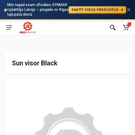
Mēs tagad esam oficiālais SYNMAR
izplatītājs Latvijā — piegāde no Rīgas
SKATĪT VISUS PRODUKTUS
Auto
tajā pašā dienā
0
Sun visor Black