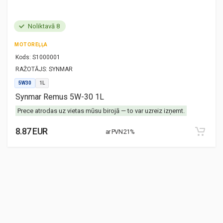
Noliktavā 8
MOTOREĻĻA
Kods:
S1000001
RAŽOTĀJS:
SYNMAR
5W30
1L
Synmar Remus 5W-30 1L
Prece atrodas uz vietas mūsu birojā — to var uzreiz izņemt.
8.87 EUR
ar PVN 21%