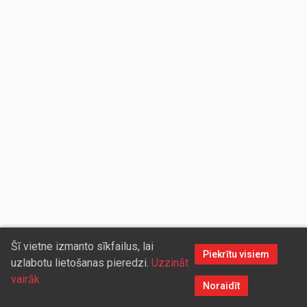
Šī vietne izmanto sīkfailus, lai
Piekrītu visiem
uzlabotu lietošanas pieredzi.
Uzzināt
vairāk
Noraidīt