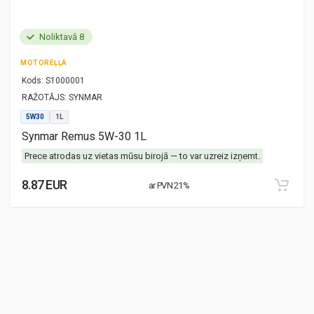
Noliktavā 8
MOTOREĻĻA
Kods:
S1000001
RAŽOTĀJS:
SYNMAR
5W30
1L
Synmar Remus 5W-30 1L
Prece atrodas uz vietas mūsu birojā — to var uzreiz izņemt.
8.87 EUR
ar PVN 21%