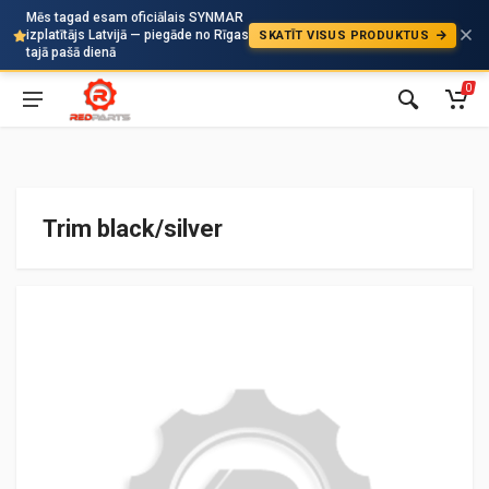
Mēs tagad esam oficiālais SYNMAR
izplatītājs Latvijā — piegāde no Rīgas
SKATĪT VISUS PRODUKTUS
Auto
tajā pašā dienā
0
Trim black/silver