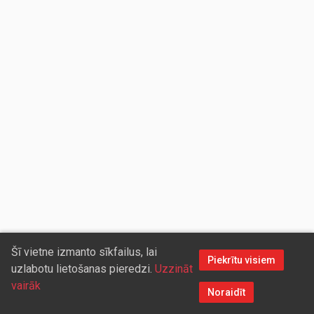
Šī vietne izmanto sīkfailus, lai
Piekrītu visiem
uzlabotu lietošanas pieredzi.
Uzzināt
vairāk
Noraidīt