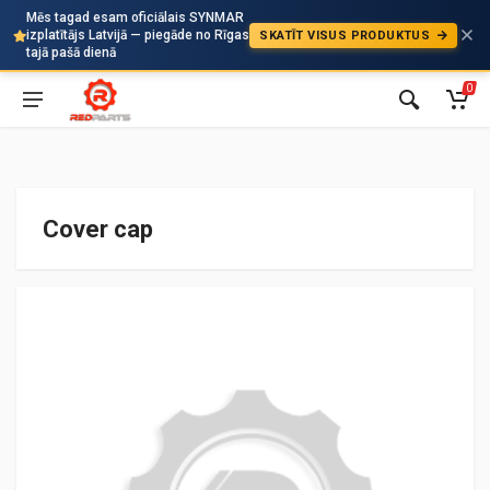
Mēs tagad esam oficiālais SYNMAR
izplatītājs Latvijā — piegāde no Rīgas
SKATĪT VISUS PRODUKTUS
Auto
tajā pašā dienā
0
Cover cap