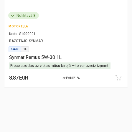
Noliktavā 8
MOTOREĻĻA
Kods:
S1000001
RAŽOTĀJS:
SYNMAR
5W30
1L
Synmar Remus 5W-30 1L
Prece atrodas uz vietas mūsu birojā — to var uzreiz izņemt.
8.87 EUR
ar PVN 21%