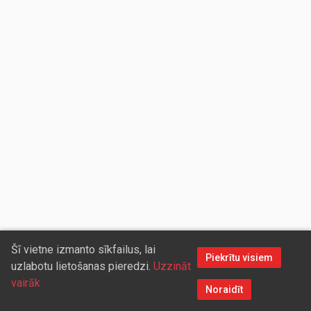
Šī vietne izmanto sīkfailus, lai
Piekrītu visiem
uzlabotu lietošanas pieredzi.
Uzzināt
vairāk
Noraidīt