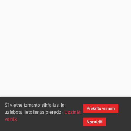
Šī vietne izmanto sīkfailus, lai
Piekrītu visiem
uzlabotu lietošanas pieredzi.
Uzzināt
vairāk
Noraidīt