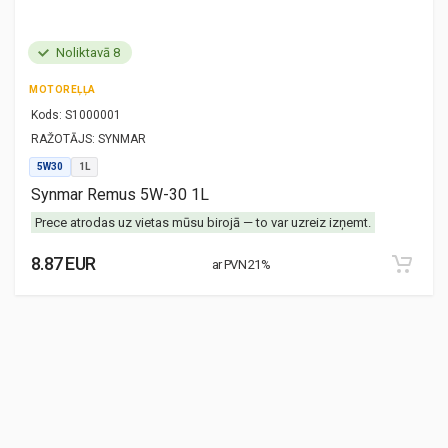
Noliktavā 8
MOTOREĻĻA
Kods:
S1000001
RAŽOTĀJS:
SYNMAR
5W30
1L
Synmar Remus 5W-30 1L
Prece atrodas uz vietas mūsu birojā — to var uzreiz izņemt.
8.87 EUR
ar PVN 21%