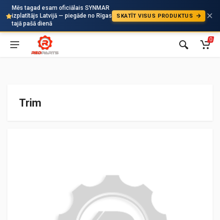
Mēs tagad esam oficiālais SYNMAR
izplatītājs Latvijā — piegāde no Rīgas
SKATĪT VISUS PRODUKTUS
Auto
tajā pašā dienā
0
Trim