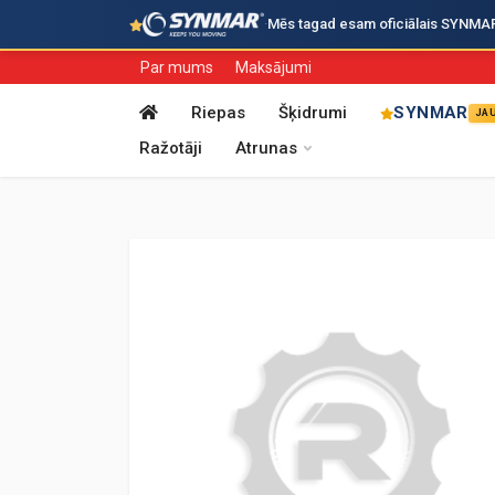
·
Mēs tagad esam oficiālais SYNMAR i
Par mums
Maksājumi
Riepas
Šķidrumi
SYNMAR
JA
Ražotāji
Atrunas