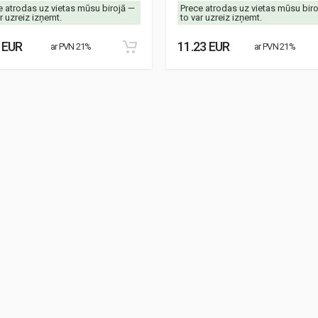
e atrodas uz vietas mūsu birojā —
Prece atrodas uz vietas mūsu bir
r uzreiz izņemt.
to var uzreiz izņemt.
 EUR
11.23 EUR
ar PVN 21%
ar PVN 21%