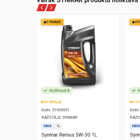
Vairāk SYNMAR produktu noliktavā
SYNMAR
SY
Noliktavā 8
N
MOTOREĻĻA
MOTO
Kods:
S1000001
Kods:
RAŽOTĀJS:
SYNMAR
RAŽO
5W30
1L
5W30
1L
Synmar Remus 5W-30 1L
Synm