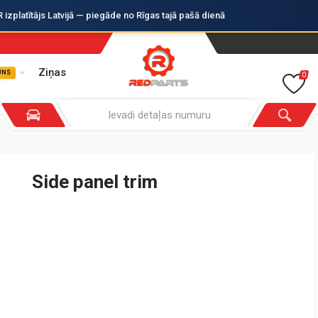
zplatītājs Latvijā — piegāde no Rīgas tajā pašā dienā
Ziņas
UNS
0
Side panel trim