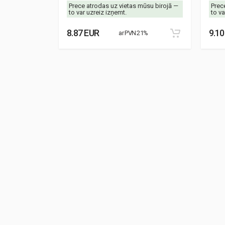
mūsu birojā —
Prece atrodas uz vietas mūsu birojā —
Prec
to var uzreiz izņemt.
to va
8.87 EUR
9.10
21%
ar PVN 21%