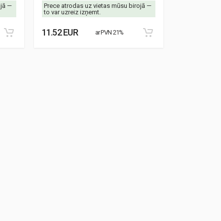
ojā —
Prece atrodas uz vietas mūsu birojā —
Prece atrodas
to var uzreiz izņemt.
to var uzreiz 
11.52 EUR
8.87 EUR
ar PVN 21%