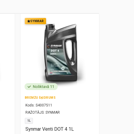
SYNMAR
SYNMAR
Noliktavā 11
Noliktavā
BREMŽU ŠĶIDRUMS
MOTOREĻĻA
Kods:
S4007511
Kods:
S10000
RAŽOTĀJS:
SYNMAR
RAŽOTĀJS:
SY
1L
5W30
1L
Synmar Venti DOT 4 1L
Synmar Re