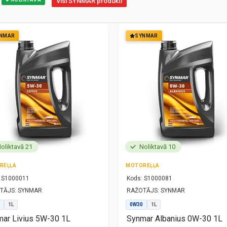
Visi SYNMAR produkti
NMAR
SYNMAR
oliktavā 21
Noliktavā 10
REĻĻA
MOTOREĻĻA
S1000011
Kods:
S1000081
TĀJS:
SYNMAR
RAŽOTĀJS:
SYNMAR
1L
0W30
1L
ar Livius 5W-30 1L
Synmar Albanius 0W-30 1L